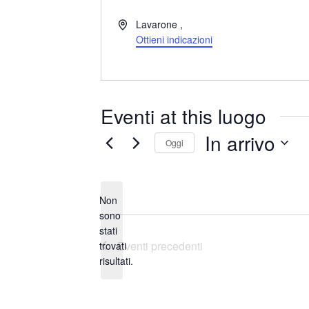
I
Lavarone
,
n
Ottieni indicazioni
d
i
r
i
Eventi at this luogo
z
z
In arrivo
Oggi
o
S
e
Non
l
sono
e
stati
N
z
Eventi
precedenti
trovati
o
i
risultati.
t
o
i
n
c