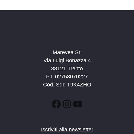
d
a
t
a
.
Marevea Srl
Via Luigi Bonazza 4
38121 Trento
P.I. 02758070227
Cod. SdI: T9K4ZHO
Facebook
Instagram
YouTube
Iscriviti alla newsletter