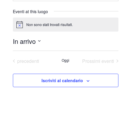
r
i
Eventi at this luogo
z
z
Non sono stati trovati risultati.
N
o
o
t
In arrivo
i
c
S
e
e
Eventi
precedenti
Oggi
Prossimi eventi
l
e
Iscriviti al calendario
z
i
o
n
a
l
a