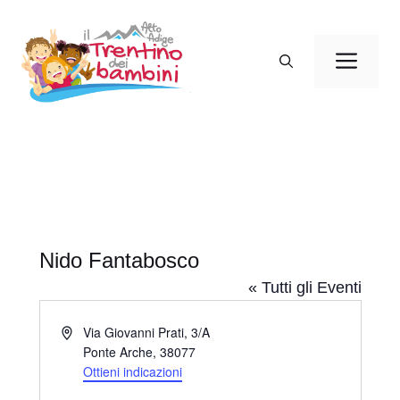
Vai
al
Men
contenuto
Nido Fantabosco
« Tutti gli Eventi
I
Via Giovanni Prati, 3/A
n
Ponte Arche
,
38077
d
Ottieni indicazioni
i