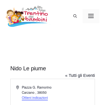
Vai
al
Men
contenuto
Nido Le piume
« Tutti gli Eventi
I
Piazza G. Ramorino
n
Carzano
,
38050
d
Ottieni indicazioni
i