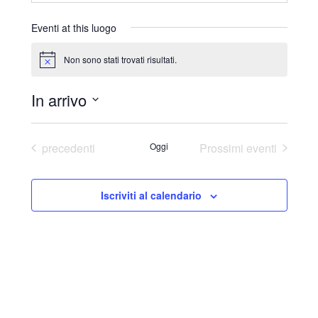
r
i
Eventi at this luogo
z
z
Non sono stati trovati risultati.
N
o
o
t
In arrivo
i
c
S
e
e
Eventi
precedenti
Oggi
Prossimi eventi
l
e
Iscriviti al calendario
z
i
o
n
a
l
a