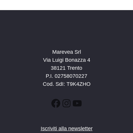
d
a
t
a
.
Marevea Srl
Via Luigi Bonazza 4
38121 Trento
P.I. 02758070227
Cod. SdI: T9K4ZHO
Facebook
Instagram
YouTube
Iscriviti alla newsletter