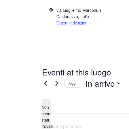
I
via Guglielmo Marconi, 9
n
Caldonazzo
,
Italia
d
Ottieni indicazioni
i
r
i
z
z
o
Eventi at this luogo
In arrivo
Oggi
S
e
Non
l
sono
e
stati
N
z
Eventi
precedenti
trovati
o