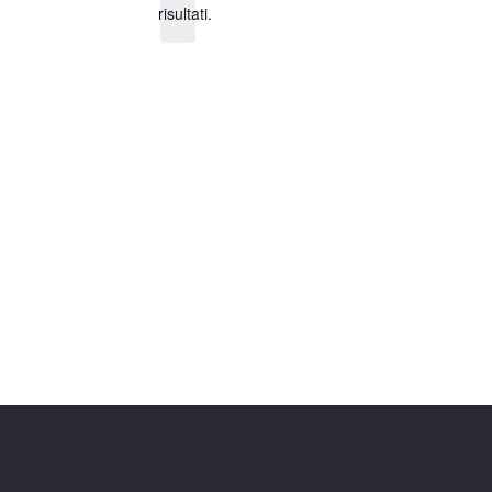
i
risultati.
t
o
i
n
c
e
a
l
a
d
a
t
a
.