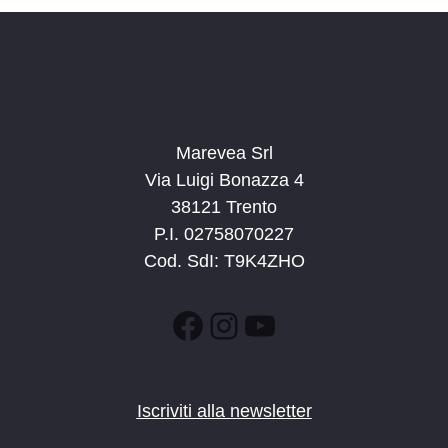
a
t
a
.
Marevea Srl
Via Luigi Bonazza 4
38121 Trento
P.I. 02758070227
Cod. SdI: T9K4ZHO
Facebook
Instagram
YouTube
Iscriviti alla newsletter