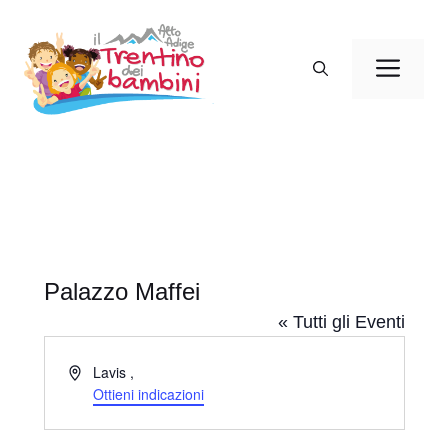
Vai
al
Men
contenuto
Palazzo Maffei
« Tutti gli Eventi
I
Lavis
,
n
Ottieni indicazioni
d
i