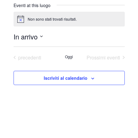
r
Eventi at this luogo
i
z
Non sono stati trovati risultati.
N
z
o
o
t
In arrivo
i
c
S
e
e
Eventi
precedenti
Oggi
Prossimi eventi
l
e
Iscriviti al calendario
z
i
o
n
a
l
a
d