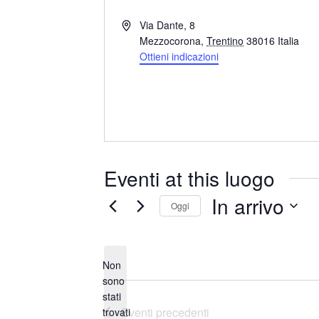
I
Via Dante, 8
n
Mezzocorona
,
Trentino
38016
Italia
d
Ottieni indicazioni
i
r
i
z
z
o
Eventi at this luogo
In arrivo
Oggi
S
e
Non
l
sono
e
stati
N
z
Eventi
precedenti
trovati
o