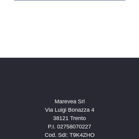
i
o
n
a
l
a
d
a
t
a
.
Marevea Srl
Via Luigi Bonazza 4
38121 Trento
P.I. 02758070227
Cod. SdI: T9K4ZHO