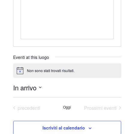
r
i
z
z
o
Eventi at this luogo
Non sono stati trovati risultati.
N
o
t
In arrivo
i
c
S
e
e
Eventi
precedenti
Oggi
Prossimi eventi
l
e
Iscriviti al calendario
z