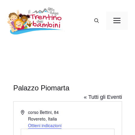
Vai
al
Men
contenuto
Palazzo Piomarta
« Tutti gli Eventi
I
corso Bettini, 84
n
Rovereto
,
Italia
d
Ottieni indicazioni
i