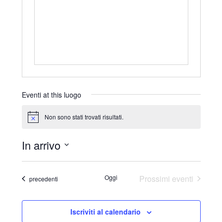
r
i
z
z
o
Eventi at this luogo
Non sono stati trovati risultati.
N
o
t
In arrivo
i
c
S
e
e
Oggi
Prossimi eventi
Eventi
precedenti
l
e
Iscriviti al calendario
z