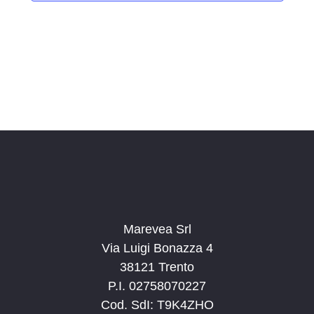
i
o
n
a
l
a
d
a
t
a
.
Marevea Srl
Via Luigi Bonazza 4
38121 Trento
P.I. 02758070227
Cod. SdI: T9K4ZHO