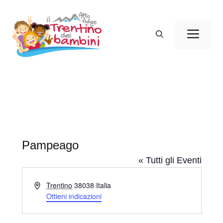
Vai
al
Men
contenuto
Pampeago
« Tutti gli Eventi
I
Trentino
38038
Italia
n
Ottieni indicazioni
d
i