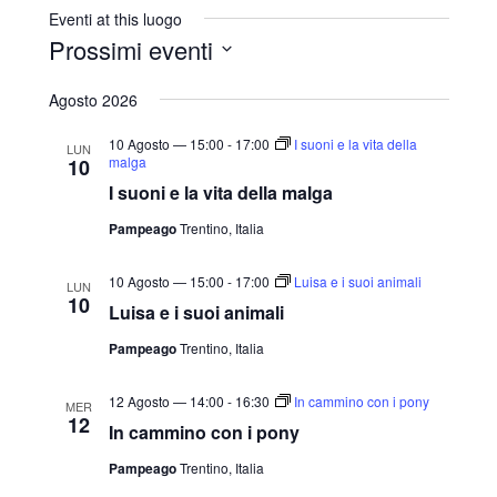
r
Eventi at this luogo
i
Prossimi eventi
z
S
z
Agosto 2026
o
e
l
10 Agosto — 15:00
-
17:00
I suoni e la vita della
LUN
malga
10
e
I suoni e la vita della malga
z
Pampeago
Trentino, Italia
i
o
10 Agosto — 15:00
-
17:00
Luisa e i suoi animali
LUN
n
10
Luisa e i suoi animali
a
Pampeago
Trentino, Italia
l
a
12 Agosto — 14:00
-
16:30
In cammino con i pony
MER
d
12
In cammino con i pony
a
Pampeago
Trentino, Italia
t