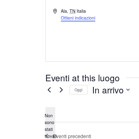
I
Ala
,
TN
Italia
n
Ottieni indicazioni
d
i
r
i
z
z
o
Eventi at this luogo
In arrivo
Oggi
S
e
Non
l
sono
e
stati
N
z
Eventi
precedenti
trovati
o