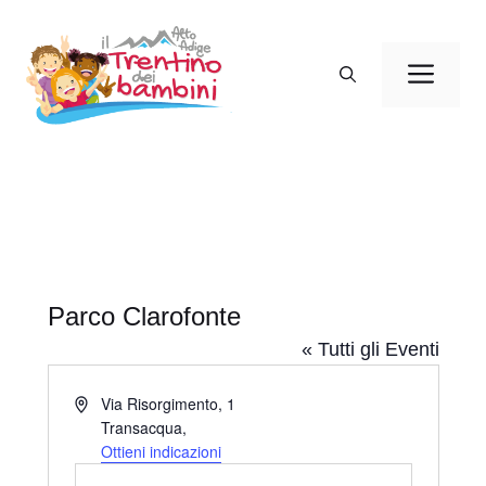
Vai
al
Men
contenuto
Parco Clarofonte
« Tutti gli Eventi
I
Via Risorgimento, 1
n
Transacqua
,
d
Ottieni indicazioni
i