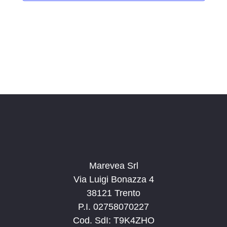
i
o
n
a
l
a
d
a
t
a
.
Marevea Srl
Via Luigi Bonazza 4
38121 Trento
P.I. 02758070227
Cod. SdI: T9K4ZHO