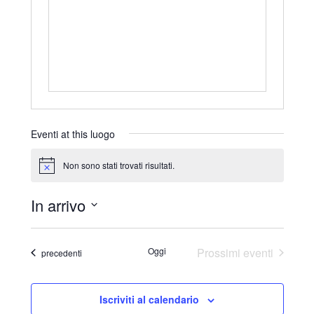
r
i
z
z
o
Eventi at this luogo
Non sono stati trovati risultati.
N
o
t
In arrivo
i
c
S
e
e
Oggi
Prossimi eventi
Eventi
precedenti
l
e
Iscriviti al calendario
z