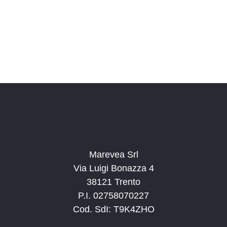
o
n
a
l
a
d
a
t
a
.
Marevea Srl
Via Luigi Bonazza 4
38121 Trento
P.I. 02758070227
Cod. SdI: T9K4ZHO