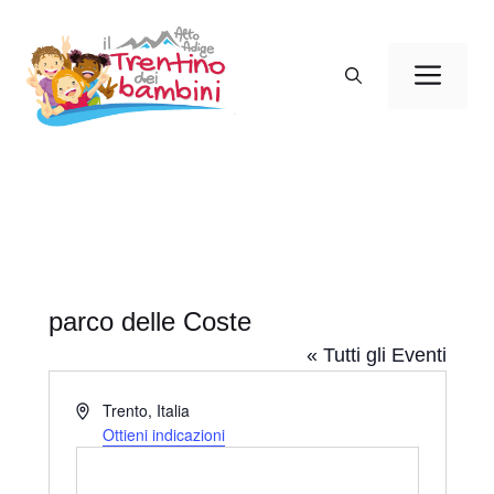
Vai
al
Men
contenuto
parco delle Coste
« Tutti gli Eventi
I
Trento
,
Italia
n
Ottieni indicazioni
d
i