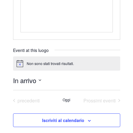
r
i
z
z
o
Eventi at this luogo
Non sono stati trovati risultati.
N
o
t
In arrivo
i
c
S
e
e
Eventi
precedenti
Oggi
Prossimi eventi
l
e
Iscriviti al calendario
z
i