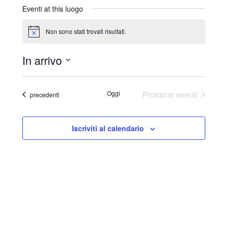
r
Eventi at this luogo
i
z
Non sono stati trovati risultati.
N
z
o
o
t
In arrivo
i
c
S
e
e
Oggi
Prossimi eventi
Eventi
precedenti
l
e
Iscriviti al calendario
z
i
o
n
a
l
a
d