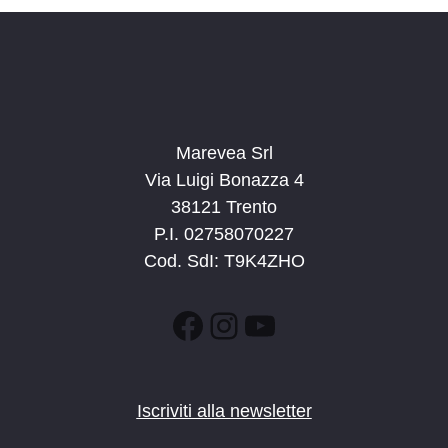
a
t
a
.
Marevea Srl
Via Luigi Bonazza 4
38121 Trento
P.I. 02758070227
Cod. SdI: T9K4ZHO
Facebook
Instagram
YouTube
Iscriviti alla newsletter