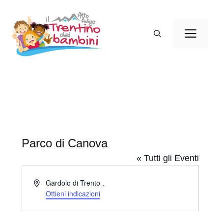
Vai
al
Men
contenuto
Parco di Canova
« Tutti gli Eventi
I
Gardolo di Trento
,
n
Ottieni indicazioni
d
i