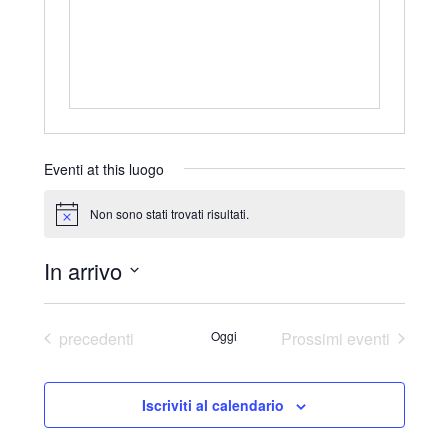
r
i
z
z
o
Eventi at this luogo
Non sono stati trovati risultati.
N
o
t
In arrivo
i
c
S
e
e
Eventi
precedenti
Oggi
Prossimi eventi
l
e
Iscriviti al calendario
z
i