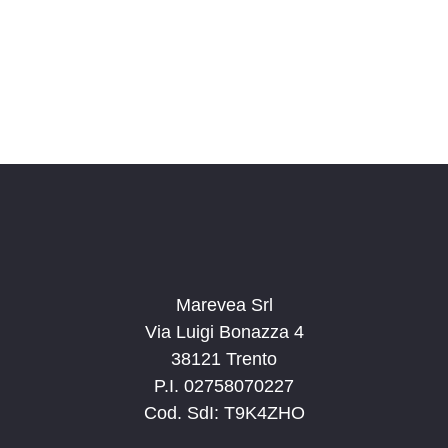
o
n
a
l
a
d
a
t
a
.
Marevea Srl
Via Luigi Bonazza 4
38121 Trento
P.I. 02758070227
Cod. SdI: T9K4ZHO