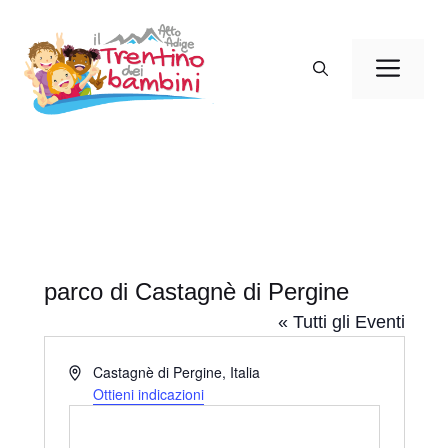
Vai
al
Men
contenuto
parco di Castagnè di Pergine
« Tutti gli Eventi
I
Castagnè di Pergine
,
Italia
n
Ottieni indicazioni
d
i