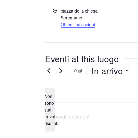
I
piazza della chiesa
n
Seregnano
,
d
Ottieni indicazioni
i
r
i
z
Eventi at this luogo
z
o
In arrivo
Oggi
S
e
Non
l
sono
e
stati
N
z
Eventi
precedenti
trovati
o
i
risultati.
t
o
i