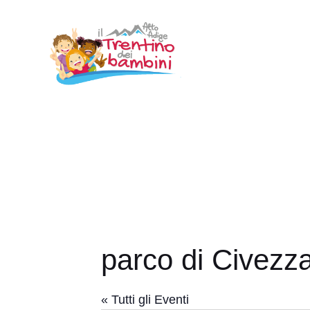
Vai
al
contenuto
parco di Civezz
« Tutti gli Eventi