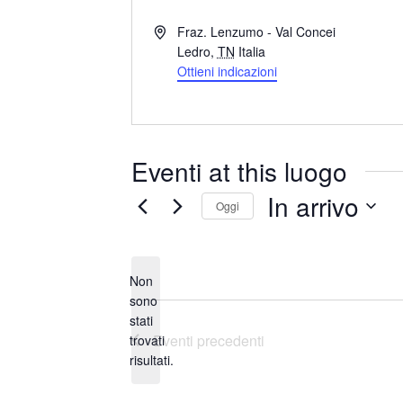
I
Fraz. Lenzumo - Val Concei
n
Ledro
,
TN
Italia
d
Ottieni indicazioni
i
r
i
z
Eventi at this luogo
z
o
In arrivo
Oggi
S
e
Non
l
sono
e
stati
N
z
Eventi
precedenti
trovati
o
i
risultati.
t
o
i