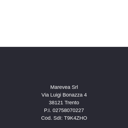
o
n
a
l
a
d
a
t
a
.
Marevea Srl
Via Luigi Bonazza 4
38121 Trento
P.I. 02758070227
Cod. SdI: T9K4ZHO