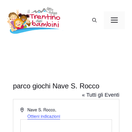
Vai
al
Men
contenuto
parco giochi Nave S. Rocco
« Tutti gli Eventi
I
Nave S. Rocco
,
n
Ottieni indicazioni
d
i