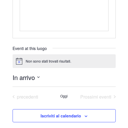
r
i
z
z
o
Eventi at this luogo
Non sono stati trovati risultati.
N
o
t
In arrivo
i
c
S
e
e
Eventi
precedenti
Oggi
Prossimi eventi
l
e
Iscriviti al calendario
z
i