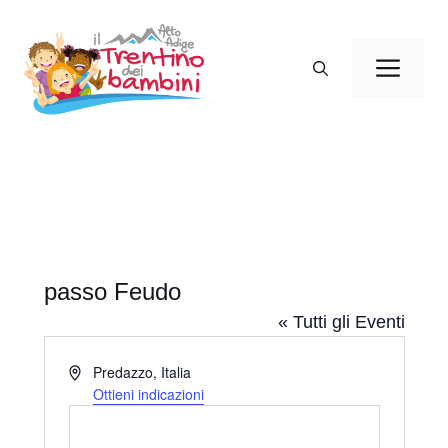
Vai
al
Men
contenuto
passo Feudo
« Tutti gli Eventi
I
Predazzo
,
Italia
n
Ottieni indicazioni
d
i