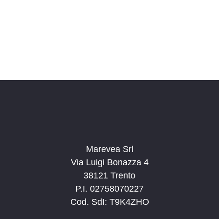
o
n
a
l
a
d
a
t
a
.
Marevea Srl
Via Luigi Bonazza 4
38121 Trento
P.I. 02758070227
Cod. SdI: T9K4ZHO