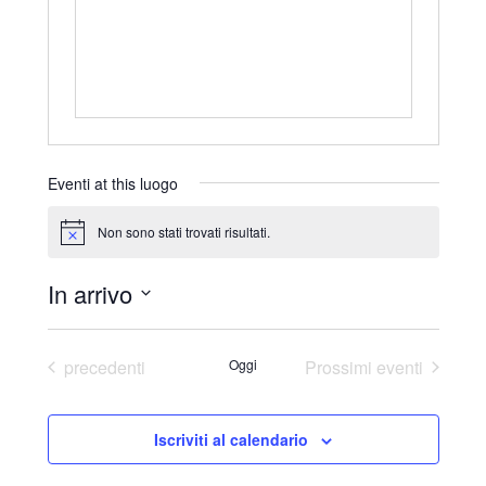
r
i
z
z
o
Eventi at this luogo
Non sono stati trovati risultati.
N
o
t
In arrivo
i
c
S
e
e
Eventi
precedenti
Oggi
Prossimi eventi
l
e
Iscriviti al calendario
z
i