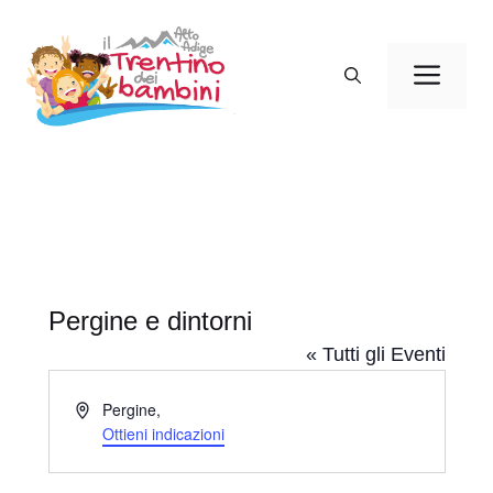
Vai
al
Men
contenuto
Pergine e dintorni
« Tutti gli Eventi
I
Pergine
,
n
Ottieni indicazioni
d
i