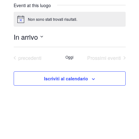
r
Eventi at this luogo
i
z
Non sono stati trovati risultati.
N
z
o
o
t
In arrivo
i
c
S
e
e
Eventi
precedenti
Oggi
Prossimi eventi
l
e
Iscriviti al calendario
z
i
o
n
a
l
a
d