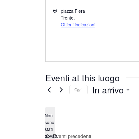
I
piazza Fiera
n
Trento
,
d
Ottieni indicazioni
i
r
i
z
z
o
Eventi at this luogo
In arrivo
Oggi
S
e
Non
l
sono
e
stati
N
z
Eventi
precedenti
trovati
o