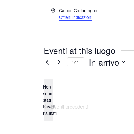
I
Campo Carlomagno
,
n
Ottieni indicazioni
d
i
r
i
Eventi at this luogo
z
z
In arrivo
Oggi
o
S
e
Non
l
sono
e
stati
N
z
Eventi
precedenti
trovati
o
i
risultati.
t
o
i
n
c