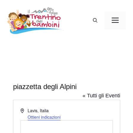
Vai
al
Men
contenuto
piazzetta degli Alpini
« Tutti gli Eventi
I
Lavis
,
Italia
n
Ottieni indicazioni
d
i