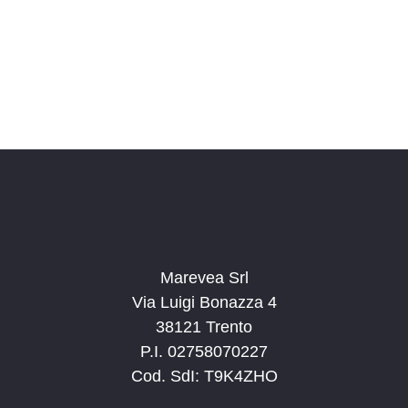
o
n
a
l
a
d
a
t
a
.
Marevea Srl
Via Luigi Bonazza 4
38121 Trento
P.I. 02758070227
Cod. SdI: T9K4ZHO