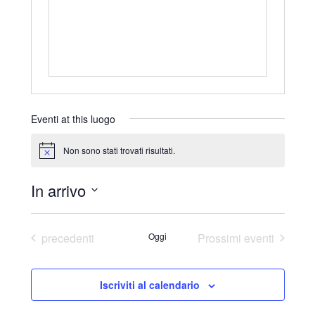
r
i
z
z
o
Eventi at this luogo
Non sono stati trovati risultati.
N
o
t
In arrivo
i
c
S
e
e
Eventi
precedenti
Oggi
Prossimi eventi
l
e
Iscriviti al calendario
z
i