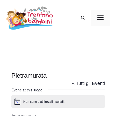
Vai
al
Men
contenuto
Pietramurata
« Tutti gli Eventi
Eventi at this luogo
Non sono stati trovati risultati.
N
o
t
i