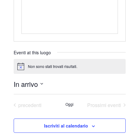
r
i
z
z
o
Eventi at this luogo
Non sono stati trovati risultati.
N
o
t
In arrivo
i
c
S
e
e
Eventi
precedenti
Oggi
Prossimi eventi
l
e
Iscriviti al calendario
z
i