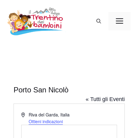
Vai
al
Men
contenuto
Porto San Nicolò
« Tutti gli Eventi
I
Riva del Garda
,
Italia
n
Ottieni indicazioni
d
i