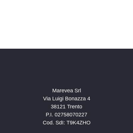
o
n
a
l
a
d
a
t
a
.
Marevea Srl
Via Luigi Bonazza 4
38121 Trento
P.I. 02758070227
Cod. SdI: T9K4ZHO