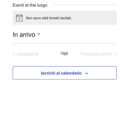
r
Eventi at this luogo
i
z
Non sono stati trovati risultati.
N
z
o
o
t
In arrivo
i
c
S
e
e
Eventi
precedenti
Oggi
Prossimi eventi
l
e
Iscriviti al calendario
z
i
o
n
a
l
a
d