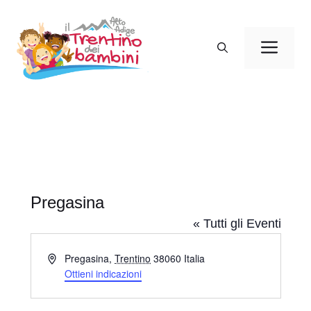
Vai
al
Men
contenuto
Pregasina
« Tutti gli Eventi
I
Pregasina
,
Trentino
38060
Italia
n
Ottieni indicazioni
d
i