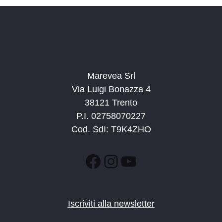
a
t
a
.
Marevea Srl
Via Luigi Bonazza 4
38121 Trento
P.I. 02758070227
Cod. SdI: T9K4ZHO
Facebook
Instagram
YouTube
Iscriviti alla newsletter