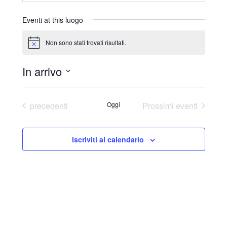
r
i
Eventi at this luogo
z
z
Non sono stati trovati risultati.
N
o
o
t
In arrivo
i
c
S
e
e
Eventi
precedenti
Oggi
Prossimi eventi
l
e
Iscriviti al calendario
z
i
o
n
a
l
a