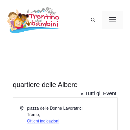
Vai
al
Men
contenuto
quartiere delle Albere
« Tutti gli Eventi
I
piazza delle Donne Lavoratrici
n
Trento
,
d
Ottieni indicazioni
i