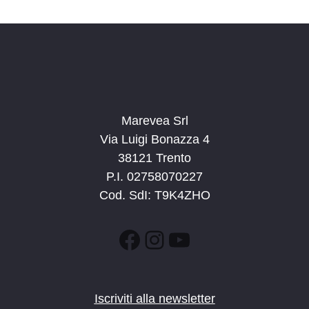
d
a
t
a
.
Marevea Srl
Via Luigi Bonazza 4
38121 Trento
P.I. 02758070227
Cod. SdI: T9K4ZHO
Facebook
Instagram
YouTube
Iscriviti alla newsletter