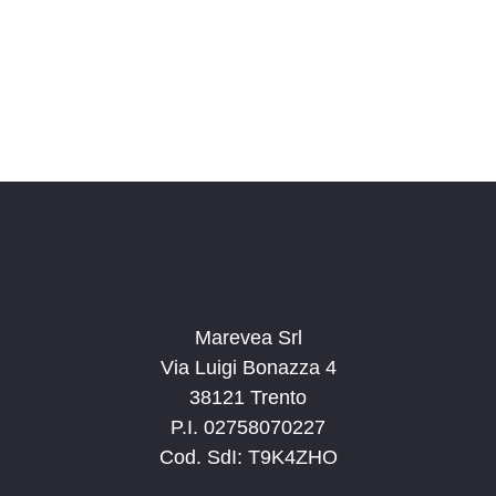
o
n
a
l
a
d
a
t
a
.
Marevea Srl
Via Luigi Bonazza 4
38121 Trento
P.I. 02758070227
Cod. SdI: T9K4ZHO