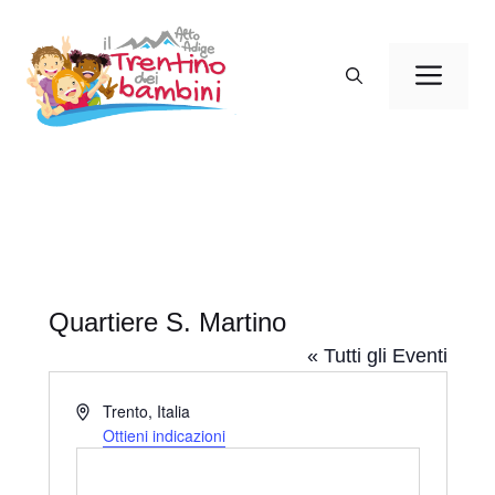
Vai
al
Men
contenuto
Quartiere S. Martino
« Tutti gli Eventi
I
Trento
,
Italia
n
Ottieni indicazioni
d
i