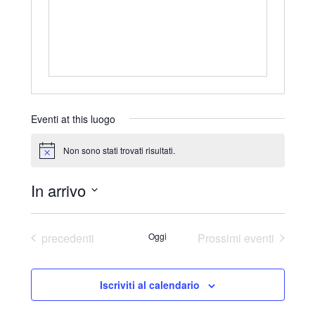
r
i
z
z
o
Eventi at this luogo
Non sono stati trovati risultati.
N
o
t
In arrivo
i
c
S
e
e
Eventi
precedenti
Oggi
Prossimi eventi
l
e
Iscriviti al calendario
z
i