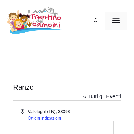
Vai
al
Men
contenuto
Ranzo
« Tutti gli Eventi
I
Vallelaghi (TN)
,
38096
n
Ottieni indicazioni
d
i