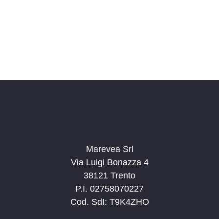
o
n
a
l
a
d
a
t
a
.
Marevea Srl
Via Luigi Bonazza 4
38121 Trento
P.I. 02758070227
Cod. SdI: T9K4ZHO