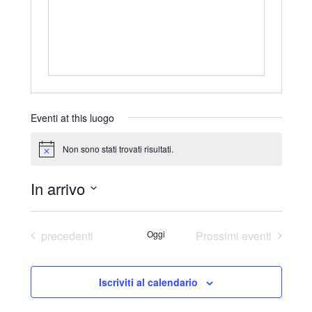
r
i
z
z
o
Eventi at this luogo
Non sono stati trovati risultati.
N
o
t
In arrivo
i
c
S
e
e
Eventi
precedenti
Oggi
Prossimi eventi
l
e
Iscriviti al calendario
z
i