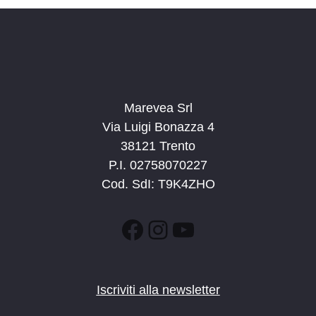
a
t
a
.
Marevea Srl
Via Luigi Bonazza 4
38121 Trento
P.I. 02758070227
Cod. SdI: T9K4ZHO
Facebook
Instagram
YouTube
Iscriviti alla newsletter