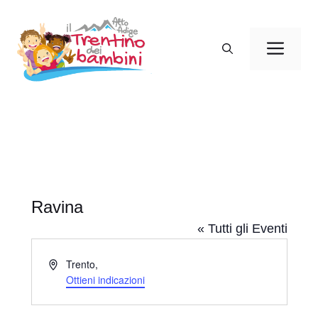
Vai
al
Men
contenuto
Ravina
« Tutti gli Eventi
I
Trento
,
n
Ottieni indicazioni
d
i