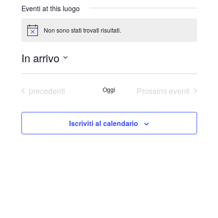
r
Eventi at this luogo
i
z
Non sono stati trovati risultati.
N
z
o
o
t
In arrivo
i
c
S
e
e
Eventi
precedenti
Oggi
Prossimi eventi
l
e
Iscriviti al calendario
z
i
o
n
a
l
a
d