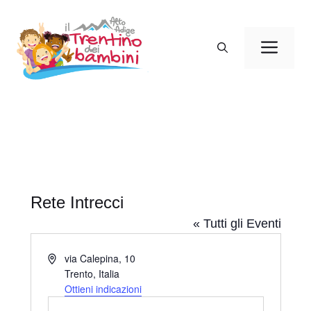
Vai
al
Men
contenuto
Rete Intrecci
« Tutti gli Eventi
I
via Calepina, 10
n
Trento
,
Italia
d
Ottieni indicazioni
i