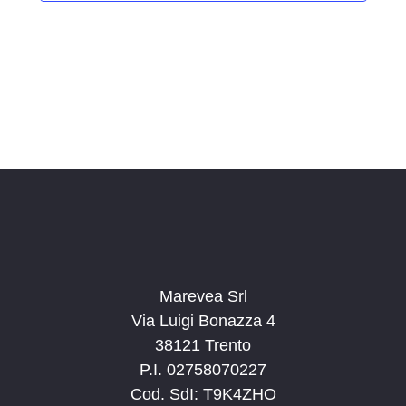
i
o
n
a
l
a
d
a
t
a
.
Marevea Srl
Via Luigi Bonazza 4
38121 Trento
P.I. 02758070227
Cod. SdI: T9K4ZHO