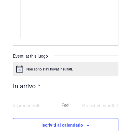
r
i
z
z
o
Eventi at this luogo
Non sono stati trovati risultati.
N
o
t
In arrivo
i
c
S
e
e
Eventi
precedenti
Oggi
Prossimi eventi
l
e
Iscriviti al calendario
z