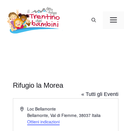
Vai
al
Men
contenuto
Rifugio la Morea
« Tutti gli Eventi
I
Loc Bellamonte
n
Bellamonte, Val di Fiemme
,
38037
Italia
d
Ottieni indicazioni
i