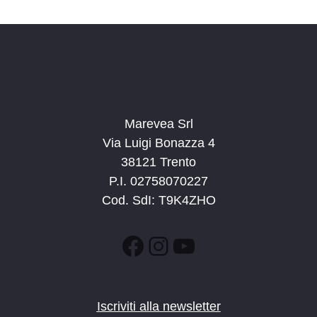
d
a
t
a
.
Marevea Srl
Via Luigi Bonazza 4
38121 Trento
P.I. 02758070227
Cod. SdI: T9K4ZHO
Facebook
Instagram
YouTube
Iscriviti alla newsletter