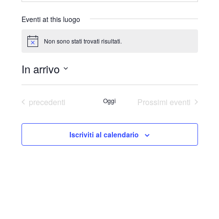
r
i
Eventi at this luogo
z
z
Non sono stati trovati risultati.
N
o
o
t
In arrivo
i
c
S
e
e
Eventi
precedenti
Oggi
Prossimi eventi
l
e
Iscriviti al calendario
z
i
o
n
a
l
a