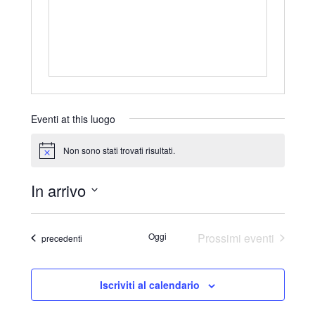
r
i
z
z
o
Eventi at this luogo
Non sono stati trovati risultati.
N
o
t
In arrivo
i
c
S
e
e
Oggi
Prossimi eventi
Eventi
precedenti
l
e
Iscriviti al calendario
z
i