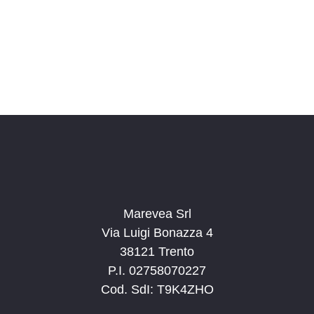
o
n
a
l
a
d
a
t
a
.
Marevea Srl
Via Luigi Bonazza 4
38121 Trento
P.I. 02758070227
Cod. SdI: T9K4ZHO