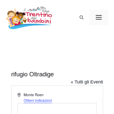
Vai
al
Men
contenuto
rifugio Oltradige
« Tutti gli Eventi
I
Monte Roen
n
Ottieni indicazioni
d
i