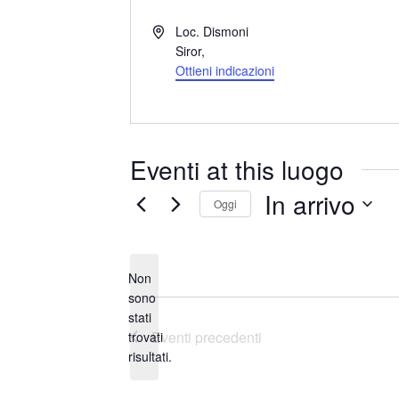
I
Loc. Dismoni
n
Siror
,
d
Ottieni indicazioni
i
r
i
z
Eventi at this luogo
z
o
In arrivo
Oggi
S
e
Non
l
sono
e
stati
N
z
Eventi
precedenti
trovati
o
i
risultati.
t
o
i