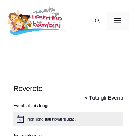
Vai
al
Men
contenuto
Rovereto
« Tutti gli Eventi
Eventi at this luogo
Non sono stati trovati risultati.
N
o
t
i