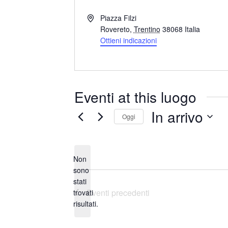
I
Piazza Filzi
n
Rovereto
,
Trentino
38068
Italia
d
Ottieni indicazioni
i
r
i
z
Eventi at this luogo
z
o
In arrivo
Oggi
S
e
Non
l
sono
e
stati
N
z
Eventi
precedenti
trovati
o
i
risultati.
t
o
i