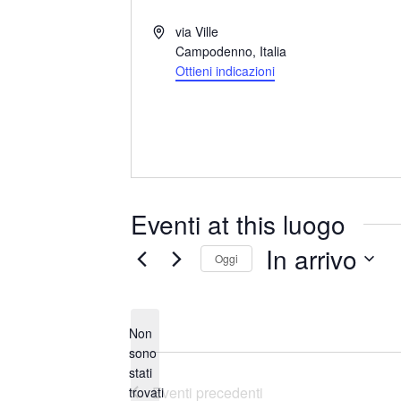
I
via Ville
n
Campodenno
,
Italia
d
Ottieni indicazioni
i
r
i
z
z
o
Eventi at this luogo
In arrivo
Oggi
S
e
Non
l
sono
e
stati
N
z
Eventi
precedenti
trovati
o