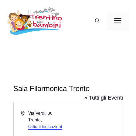
Vai
al
Men
contenuto
Sala Filarmonica Trento
« Tutti gli Eventi
I
Via Verdi, 30
n
Trento
,
d
Ottieni indicazioni
i