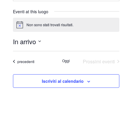
r
i
Eventi at this luogo
z
z
Non sono stati trovati risultati.
N
o
o
t
In arrivo
i
c
S
e
e
Oggi
Prossimi eventi
Eventi
precedenti
l
e
Iscriviti al calendario
z
i
o
n
a
l
a