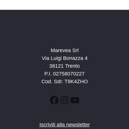
d
a
t
a
.
Marevea Srl
Via Luigi Bonazza 4
38121 Trento
P.I. 02758070227
Cod. SdI: T9K4ZHO
Facebook
Instagram
YouTube
Iscriviti alla newsletter