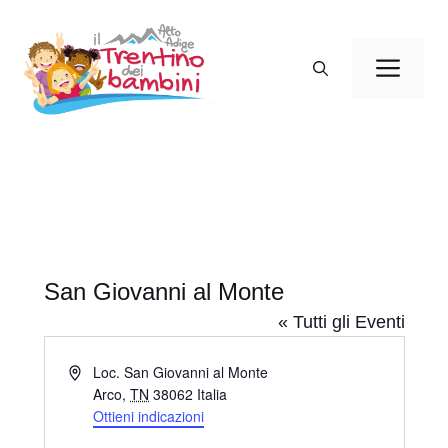
Vai
al
Men
contenuto
San Giovanni al Monte
« Tutti gli Eventi
I
Loc. San Giovanni al Monte
n
Arco
,
TN
38062
Italia
d
Ottieni indicazioni
i