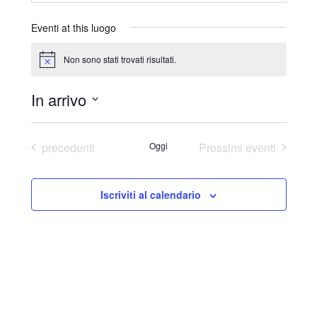
r
i
Eventi at this luogo
z
z
Non sono stati trovati risultati.
N
o
o
t
In arrivo
i
c
S
e
e
Eventi
precedenti
Oggi
Prossimi eventi
l
e
Iscriviti al calendario
z
i
o
n
a
l
a