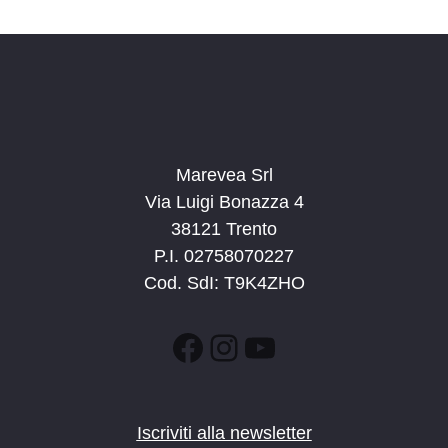
d
a
t
a
.
Marevea Srl
Via Luigi Bonazza 4
38121 Trento
P.I. 02758070227
Cod. SdI: T9K4ZHO
Facebook
Instagram
YouTube
Iscriviti alla newsletter