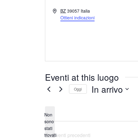
I
BZ
39057
Italia
n
Ottieni indicazioni
d
i
r
i
z
z
o
Eventi at this luogo
In arrivo
Oggi
S
e
Non
l
sono
e
stati
N
z
Eventi
precedenti
trovati
o