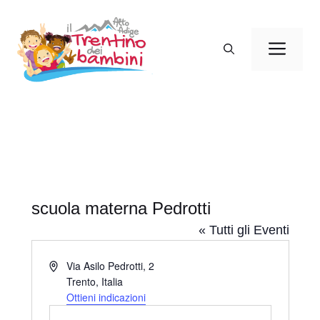
Vai
al
Men
contenuto
scuola materna Pedrotti
« Tutti gli Eventi
I
Via Asilo Pedrotti, 2
n
Trento
,
Italia
d
Ottieni indicazioni
i