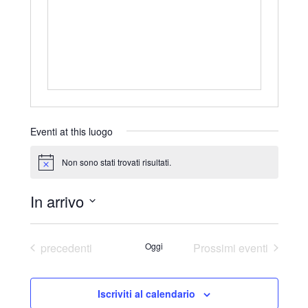
r
i
z
z
o
Eventi at this luogo
Non sono stati trovati risultati.
N
o
t
In arrivo
i
c
S
e
e
Eventi
precedenti
Oggi
Prossimi eventi
l
e
Iscriviti al calendario
z