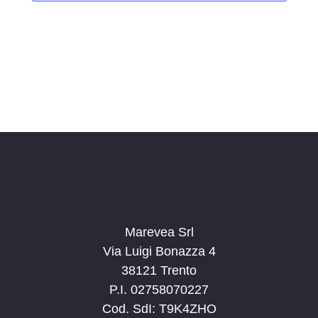
i
o
n
a
l
a
d
a
t
a
.
Marevea Srl
Via Luigi Bonazza 4
38121 Trento
P.I. 02758070227
Cod. SdI: T9K4ZHO