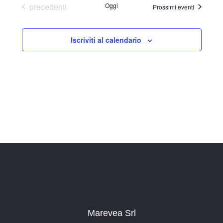
Eventi
precedenti
Oggi
Prossimi eventi
Iscriviti al calendario
Marevea Srl