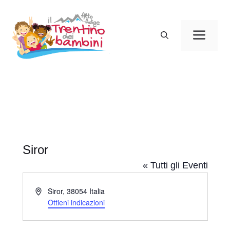
Vai
al
Men
contenuto
Siror
« Tutti gli Eventi
I
Siror
,
38054
Italia
n
Ottieni indicazioni
d
i