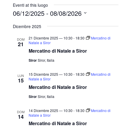
r
Eventi at this luogo
i
06/12/2025
 - 
08/08/2026
z
S
z
Dicembre 2025
o
e
l
21 Dicembre 2025 — 10:30
-
18:30
Mercatino di
DOM
Natale a Siror
21
e
Mercatino di Natale a Siror
z
Siror
Siror, Italia
i
o
15 Dicembre 2025 — 10:30
-
18:30
Mercatino di
LUN
n
Natale a Siror
15
a
Mercatino di Natale a Siror
l
Siror
Siror, Italia
a
d
14 Dicembre 2025 — 10:30
-
18:30
Mercatino di
DOM
Natale a Siror
14
a
Mercatino di Natale a Siror
t