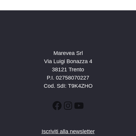
d
a
t
a
.
Marevea Srl
Via Luigi Bonazza 4
38121 Trento
P.I. 02758070227
Cod. SdI: T9K4ZHO
Facebook
Instagram
YouTube
Iscriviti alla newsletter