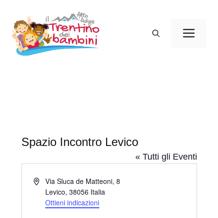
Vai
al
Men
contenuto
Spazio Incontro Levico
« Tutti gli Eventi
I
Via Sluca de Matteoni, 8
n
Levico
,
38056
Italia
d
Ottieni indicazioni
i