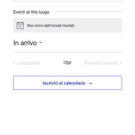
r
i
Eventi at this luogo
z
z
Non sono stati trovati risultati.
N
o
o
t
In arrivo
i
c
S
e
e
Eventi
precedenti
Oggi
Prossimi eventi
l
e
Iscriviti al calendario
z
i
o
n
a
l
a