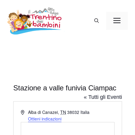
Vai
al
Men
contenuto
Stazione a valle funivia Ciampac
« Tutti gli Eventi
I
Alba di Canazei
,
TN
38032
Italia
n
Ottieni indicazioni
d
i