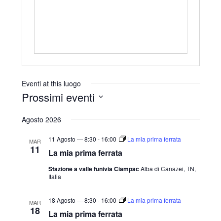
r
i
z
z
o
Eventi at this luogo
Prossimi eventi
S
Agosto 2026
e
l
11 Agosto — 8:30
-
16:00
La mia prima ferrata
MAR
11
e
La mia prima ferrata
z
Stazione a valle funivia Ciampac
Alba di Canazei, TN,
Italia
i
o
18 Agosto — 8:30
-
16:00
La mia prima ferrata
MAR
n
18
La mia prima ferrata
a