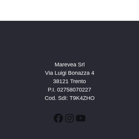
Marevea Srl
Via Luigi Bonazza 4
38121 Trento
P.I. 02758070227
Cod. SdI: T9K4ZHO
Facebook
Instagram
YouTube