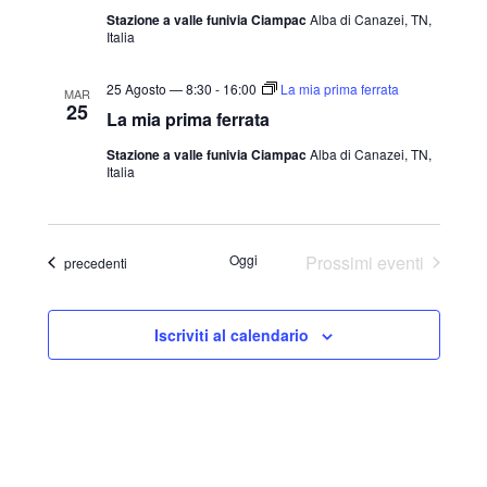
Stazione a valle funivia Ciampac
Alba di Canazei, TN,
l
Italia
a
d
25 Agosto — 8:30
-
16:00
La mia prima ferrata
MAR
25
a
La mia prima ferrata
t
Stazione a valle funivia Ciampac
Alba di Canazei, TN,
a
Italia
.
Oggi
Prossimi eventi
Eventi
precedenti
Iscriviti al calendario