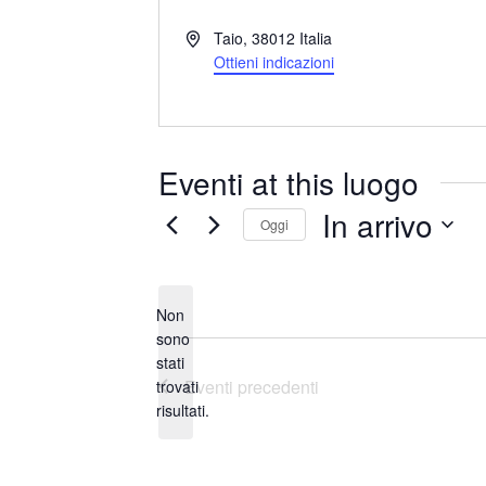
I
Taio
,
38012
Italia
n
Ottieni indicazioni
d
i
r
i
Eventi at this luogo
z
z
In arrivo
Oggi
o
S
e
Non
l
sono
e
stati
N
z
Eventi
precedenti
trovati
o
i
risultati.
t
o
i
n
c