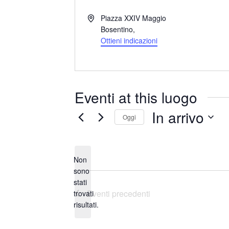
I
Piazza XXIV Maggio
n
Bosentino
,
d
Ottieni indicazioni
i
r
i
z
Eventi at this luogo
z
o
In arrivo
Oggi
S
e
Non
l
sono
e
stati
N
z
Eventi
precedenti
trovati
o
i
risultati.
t
o
i