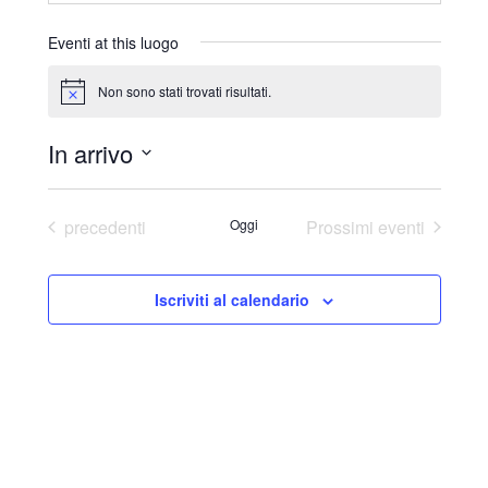
r
i
Eventi at this luogo
z
z
Non sono stati trovati risultati.
N
o
o
t
In arrivo
i
c
S
e
e
Eventi
precedenti
Oggi
Prossimi eventi
l
e
Iscriviti al calendario
z
i
o
n
a
l
a