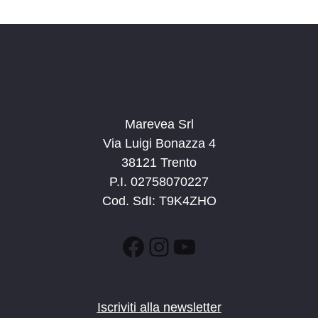
d
a
t
a
.
Marevea Srl
Via Luigi Bonazza 4
38121 Trento
P.I. 02758070227
Cod. SdI: T9K4ZHO
Facebook
Instagram
YouTube
Iscriviti alla newsletter