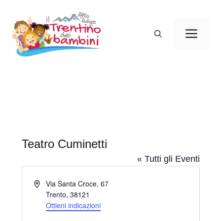
Vai
al
Men
contenuto
Teatro Cuminetti
« Tutti gli Eventi
I
Via Santa Croce, 67
n
Trento
,
38121
d
Ottieni indicazioni
i