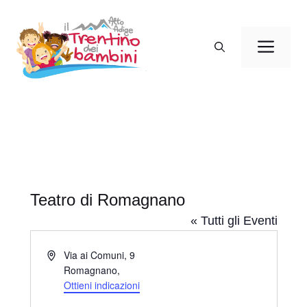
Vai
al
Men
contenuto
Teatro di Romagnano
« Tutti gli Eventi
I
Via ai Comuni, 9
n
Romagnano
,
d
Ottieni indicazioni
i