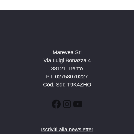
d
a
t
a
.
Marevea Srl
Via Luigi Bonazza 4
38121 Trento
P.I. 02758070227
Cod. SdI: T9K4ZHO
Facebook
Instagram
YouTube
Iscriviti alla newsletter