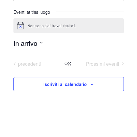
r
i
Eventi at this luogo
z
z
Non sono stati trovati risultati.
N
o
o
t
In arrivo
i
c
S
e
e
Eventi
precedenti
Oggi
Prossimi eventi
l
e
Iscriviti al calendario
z
i
o
n
a
l
a