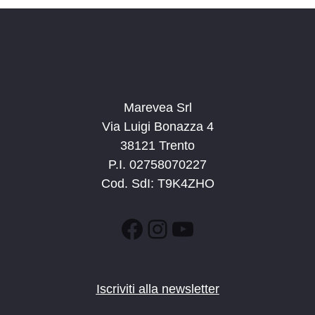
a
t
a
.
Marevea Srl
Via Luigi Bonazza 4
38121 Trento
P.I. 02758070227
Cod. SdI: T9K4ZHO
Facebook
Instagram
YouTube
Iscriviti alla newsletter