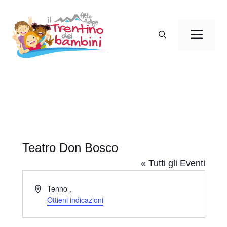
Vai
al
Men
contenuto
Teatro Don Bosco
« Tutti gli Eventi
I
Tenno
,
n
Ottieni indicazioni
d
i