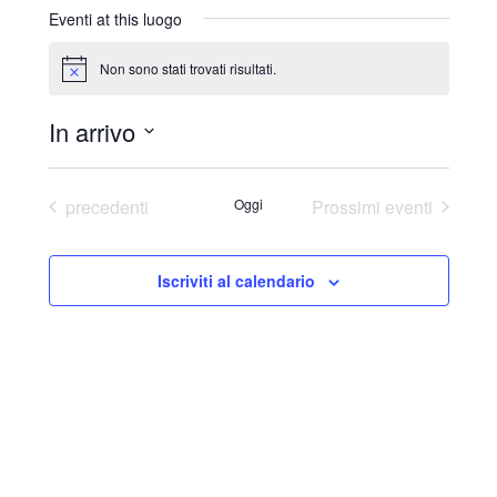
r
Eventi at this luogo
i
z
Non sono stati trovati risultati.
N
z
o
o
t
In arrivo
i
c
S
e
e
Eventi
precedenti
Oggi
Prossimi eventi
l
e
Iscriviti al calendario
z
i
o
n
a
l
a
d