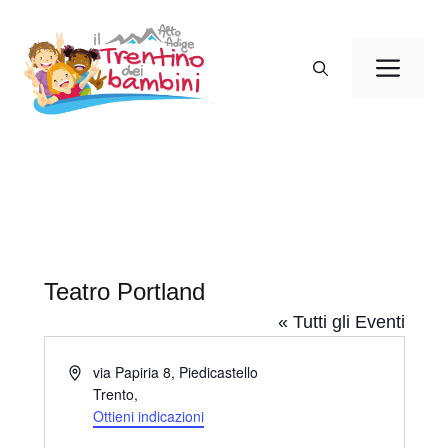
Vai
al
Men
contenuto
Teatro Portland
« Tutti gli Eventi
I
via Papiria 8, Piedicastello
n
Trento
,
d
Ottieni indicazioni
i