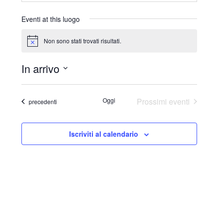
r
i
Eventi at this luogo
z
z
Non sono stati trovati risultati.
N
o
o
t
In arrivo
i
c
S
e
e
Oggi
Prossimi eventi
Eventi
precedenti
l
e
Iscriviti al calendario
z
i
o
n
a
l
a