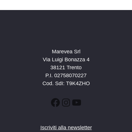
d
a
t
a
.
Marevea Srl
Via Luigi Bonazza 4
38121 Trento
P.I. 02758070227
Cod. SdI: T9K4ZHO
Facebook
Instagram
YouTube
Iscriviti alla newsletter