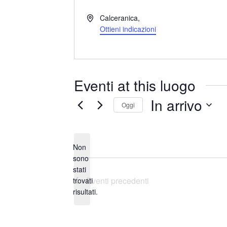
I
Calceranica
,
n
Ottieni indicazioni
d
i
r
i
Eventi at this luogo
z
z
In arrivo
Oggi
o
S
e
Non
l
sono
e
stati
N
z
Eventi
precedenti
trovati
o
i
risultati.
t
o
i
n
c